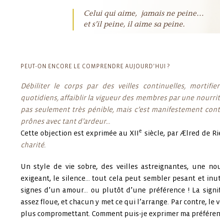
Celui qui aime, jamais ne peine…
et s’il peine, il aime sa peine.
PEUT-ON ENCORE LE COMPRENDRE AUJOURD’HUI ?
Débiliter le corps par des veilles continuelles, mortifi
quotidiens, affaiblir la vigueur des membres par une nourritu
pas seulement très pénible, mais c’est manifestement contr
prônes avec tant d’ardeur…
e
Cette objection est exprimée au XII
siècle, par Ælred de R
charité
.
Un style de vie sobre, des veilles astreignantes, une nou
exigeant, le silence… tout cela peut sembler pesant et inu
signes d’un amour
… ou plutôt d’une préférence ! La signi
assez floue, et chacun y met ce qui l’arrange. Par contre, le
plus compromettant. Comment puis-je exprimer ma préférenc