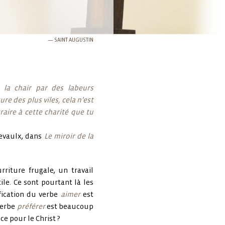
SAINT AUGUSTIN
er la chair par des labeurs
re des plus viles, cela n’est
aire à cette charité que tu
ievaulx, dans
Le miroir de la
rriture frugale, un travail
tile. Ce sont pourtant là
les
fication du verbe
aimer
est
 verbe
préférer
est beaucoup
e pour le Christ ?