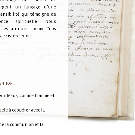
l’héritage des pères de
forgent un langage d’une
ensibilité qui témoigne de
ence spirituelle. Nous
s ces auteurs comme "nos
vie cistercienne.
ENTION :
gneur Jésus, comme homme et
pelé à coopérer avec la
 de la communion et la