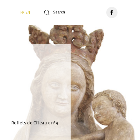
FR
EN
 Reflets de Cîteaux n°9